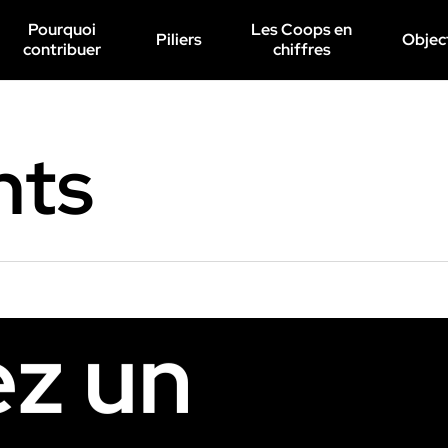
Pourquoi
Les Coops en
Piliers
Objec
contribuer
chiffres
nts
ez
un