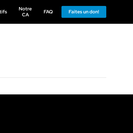
Menu
Notre
tifs
FAQ
Faites un don!
CA