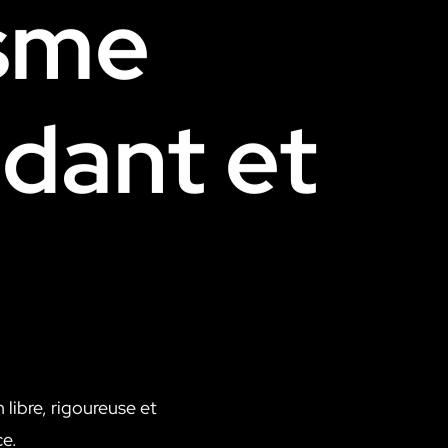
isme
ndant
et
libre, rigoureuse et
ce.